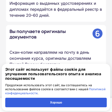
Информация о выданных удостоверениях и
дипломах передаётся в федеральный реестр в
течение 20–60 дней.
6
Вы получаете оригиналы
документов
Скан-копии направляем на почту в день
окончания курса, оригиналы доставляем
Почтой России бесплатно.
Этот сайт использует файлы cookie для
улучшения пользовательского опыта и анализа
посещаемости
Доступная интерактивная
Продолжая использовать этот сайт, вы соглашаетесь на
использование файлов cookie в соответствии с нашей
Политикой
платформа дистанционного
конфиденциальности
.
обучения
Хорошо
Главная
Регион
Поиск
Контакты
Компания