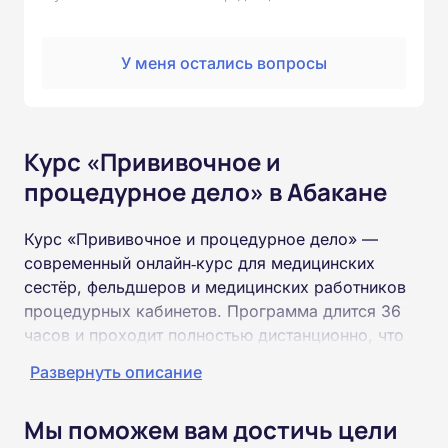
У меня остались вопросы
Курс «Прививочное и
процедурное дело» в Абакане
Курс «Прививочное и процедурное дело» —
современный онлайн‑курс для медицинских
сестёр, фельдшеров и медицинских работников
процедурных кабинетов. Программа длится 36
часов и проходит полностью дистанционно, что
позволяет совмещать обучение с
Развернуть описание
профессиональной деятельностью. Слушатели
изучат иммунопрофилактику и виды
Мы поможем вам достичь цели
вакцинации, техники выполнения