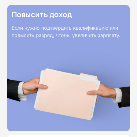
внутримышечных, подкожных и внутривенных
инъекций, правила хранения и транспортировки
Повысить доход
препаратов, асептику и антисептику, а также
ведение документации и нормативные
Если нужно подтвердить квалификацию или
требования. Обучение проходит без
повысить разряд, чтобы увеличить зарплату.
практических занятий, без видеолекций и без
видеоконференций — все материалы
представлены в текстовом формате, доступном
24/7. После каждого раздела предусмотрены
тесты, а итоговая аттестация проводится
онлайн. По завершении курса слушатели
получают удостоверение о повышении
квалификации установленного образца.