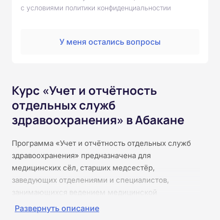
с условиями политики конфиденциальностии
У меня остались вопросы
Курс «Учет и отчётность
отдельных служб
здравоохранения» в Абакане
Программа «Учет и отчётность отдельных служб
здравоохранения» предназначена для
медицинских сёл, старших медсестёр,
заведующих отделениями и специалистов,
занимающихся ведением медицинской
документации. Курс охватывает
Развернуть описание
нормативно‑правовую базу по организации учёта и