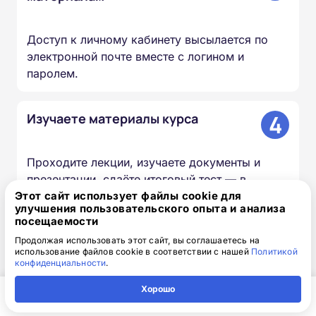
Доступ к личному кабинету высылается по
электронной почте вместе с логином и
паролем.
4
Изучаете материалы курса
Проходите лекции, изучаете документы и
презентации, сдаёте итоговый тест — в
удобное для вас время и темпе.
Этот сайт использует файлы cookie для
улучшения пользовательского опыта и анализа
посещаемости
5
Мы вносим сведения в ФИС
Продолжая использовать этот сайт, вы соглашаетесь на
использование файлов cookie в соответствии с нашей
Политикой
ФРДО
конфиденциальности
.
Хорошо
Информация о выданных удостоверениях и
Главная
Регион
Поиск
Контакты
Компания