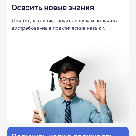
Освоить новые знания
видеолекций. Итоговая аттестация проводится
дистанционно, после которой выдается
Для тех, кто хочет начать с нуля и получить
удостоверение установленного образца.
востребованные практические навыки.