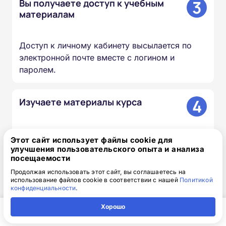
3
Вы получаете доступ к учебным
материалам
Доступ к личному кабинету высылается по
электронной почте вместе с логином и
паролем.
4
Изучаете материалы курса
Проходите лекции, изучаете документы и
Этот сайт использует файлы cookie для
презентации, сдаёте итоговый тест — в
улучшения пользовательского опыта и анализа
удобное для вас время и темпе.
посещаемости
Продолжая использовать этот сайт, вы соглашаетесь на
использование файлов cookie в соответствии с нашей
Политикой
5
Мы вносим сведения в ФИС
конфиденциальности
.
ФРДО
Хорошо
Главная
Регион
Поиск
Контакты
Компания