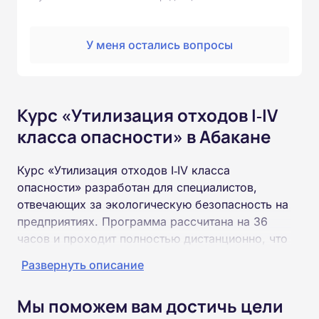
У меня остались вопросы
Курс «Утилизация отходов I‑IV
класса опасности» в Абакане
Курс «Утилизация отходов I‑IV класса
опасности» разработан для специалистов,
отвечающих за экологическую безопасность на
предприятиях. Программа рассчитана на 36
часов и проходит полностью дистанционно, что
дает возможность совмещать обучение с
Развернуть описание
трудовой деятельностью.
Мы поможем вам достичь цели
Слушатели ознакомятся с основами