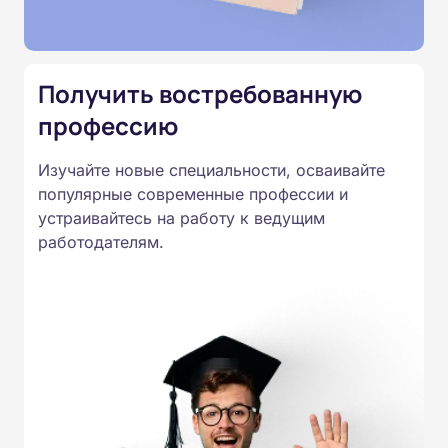
Подготовка ведется по всем
специальностям, утвержденным
Приказом Минпросвещения
Получить востребованную
России от 14.07.2023 N 534 в
профессию
соответствии с Федеральными
государственными
Изучайте новые специальности, осваивайте
образовательными стандартами
популярные современные профессии и
профессионального образования.
устраивайтесь на работу к ведущим
Удостоверения и дипломы о
работодателям.
прохождении обучения
принимаются работодателями по
всей России.