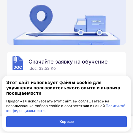
Скачайте заявку на обучение
.doc, 32.52 Кб
Скачайте шаблон, заполните и отправьте по
Этот сайт использует файлы cookie для
электронной почте
info@1-academy.ru
.
улучшения пользовательского опыта и анализа
посещаемости
Обязательно укажите контактный номер телефон.
Наш специалист свяжется с вами и утонит все
Продолжая использовать этот сайт, вы соглашаетесь на
использование файлов cookie в соответствии с нашей
Политикой
детали.
конфиденциальности
.
Хорошо
Главная
Регион
Поиск
Контакты
Компания