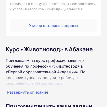
Нажимая на кнопку «Записаться», вы соглашаетесь
с условиями политики конфиденциальностии
У меня остались вопросы
Курс «Животновод» в Абакане
Приглашаем на курс профессионального
обучения по профессии «Животновод» в
«Первой образовательной Академии». По
кончании курса вы получите рабочую
специальность «Животновод»
соответствующего разряда.
Развернуть описание
Пройти обучение и получить удостоверение
Поможем решить ваши задачи
можно на базе неполного и полного среднего