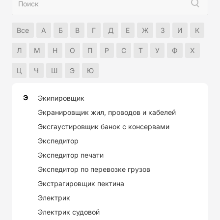
Все
А
Б
В
Г
Д
Е
Ж
З
И
К
Л
М
Н
О
П
Р
С
Т
У
Ф
Х
Ц
Ч
Ш
Э
Ю
Э
Экипировщик
Экранировщик жил, проводов и кабелей
Эксгаустировщик банок с консервами
Экспедитор
Экспедитор печати
Экспедитор по перевозке грузов
Экстрагировщик пектина
Электрик
Электрик судовой