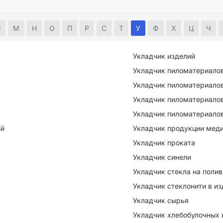
Л
М
Н
О
П
Р
С
Т
У
Ф
Х
Ц
Ч
Укладчик изделий
Укладчик пиломатериалов,
Укладчик пиломатериалов
Укладчик пиломатериалов
Укладчик пиломатериалов
ий
Укладчик продукции меди
Укладчик проката
Укладчик синели
Укладчик стекла на поли
Укладчик стеклонити в из
Укладчик сырья
Укладчик хлебобулочных 