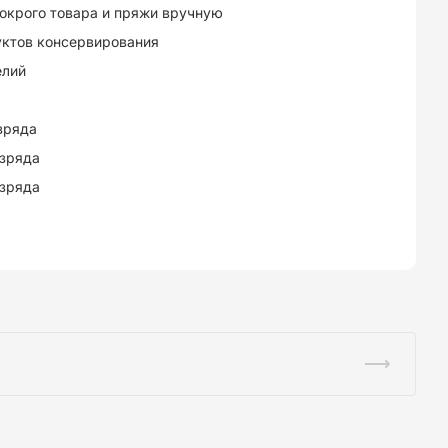
окрого товара и пряжи вручную
уктов консервирования
елий
зряда
азряда
азряда