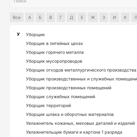
Все
А
Б
В
Г
Д
Е
Ж
З
И
К
У
Уборщик
Уборщик в литейных цехах
Уборщик горячего металла
Уборщик мусоропроводов
Уборщик отходов металлургического производства
Уборщик производственных и служебных помещен
Уборщик производственных помещений
Уборщик служебных помещений
Уборщик территорий
Уборщик шлака и оборотных материалов
Увлажнитель кожаных, меховых деталей и изделий
Увлажнительщик бумаги и картона 1 разряда