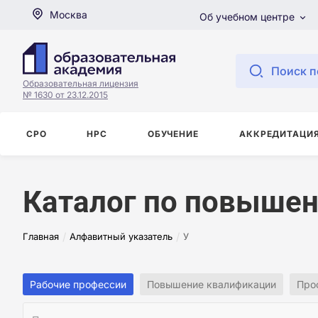
Москва
Об учебном центре
Поиск п
Образовательная лицензия
№ 1630 от 23.12.2015
СРО
НРС
ОБУЧЕНИЕ
АККРЕДИТАЦИ
Каталог по повышен
/
/
Главная
Алфавитный указатель
У
Рабочие профессии
Повышение квалификации
Про