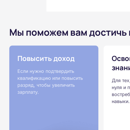
Мы поможем вам достичь
Повысить доход
Осво
знан
Если нужно подтвердить
квалификацию или повысить
Для тех
разряд, чтобы увеличить
нуля и 
зарплату.
востреб
навыки.