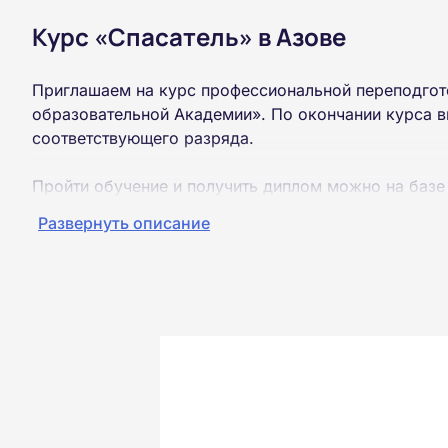
Курс «Спасатель» в Азове
Приглашаем на курс профессиональной переподгот
образовательной Академии». По окончании курса в
соответствующего разряда.
Пройти обучение и получить диплом можно на базе
образования (ВУЗ, колледж, техникум).
Развернуть описание
Обучение проводится дистанционно на собственной
можно из любой точки России.
Документы об окончании курса и «корочки» о пол
Почтой России. При необходимости скан-копия выс
окончания курса обучения.