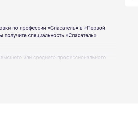
овки по профессии «Спасатель» в «Первой
ы получите специальность «Спасатель»
 высшего или среднего профессионального
 интернет-платформе Академии. Пройти курсы
ученной профессии высылаются в ваш адрес
ылается на электронную почту в день