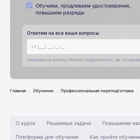
Обучаем, продлеваем удостоверения,
повышаем разряды
Ответим на все ваши вопросы
Нажимая на кнопку «Узнать подробности», вы соглаша
/
/
/
Главная
Обучение
Профессиональная переподготовка
О курсе
Решаемые задачи
Повышение ква
Платформа для обучения
Как пройти обучени