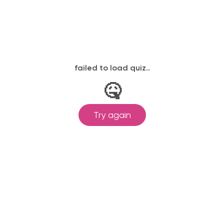
законодательству, подтверждены
одготовка ведется по всем
ом Минпросвещения России от
ральными государственными
ионального образования.
и обучения принимаются