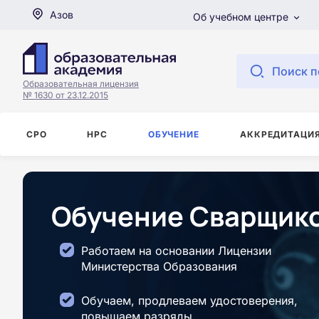
Азов
Об учебном центре
Поиск п
Образовательная лицензия
№ 1630 от 23.12.2015
СРО
НРС
ОБУЧЕНИЕ
АККРЕДИТАЦИ
Обучение Сварщико
Работаем на основании Лицензии
Министерства Образования
Обучаем, продлеваем удостоверения,
повышаем разряды