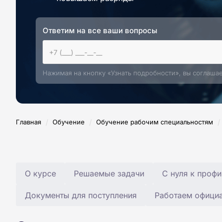
Ответим на все ваши вопросы
Нажимая на кнопку «Узнать подробности», вы соглаша
/
/
/
Главная
Обучение
Обучение рабочим специальностям
О курсе
Решаемые задачи
С нуля к профи
Документы для поступления
Работаем офици