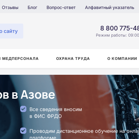
Отзывы
Блог
Вопрос-ответ
Алфавитный указатель
8 800 775-4
о сайту
Режим работы: 09:00
Я МЕДПЕРСОНАЛА
ОХРАНА ТРУДА
О КОМПАНИИ
в в Азове
Все сведения вносим
в ФИС ФРДО
Проводим дистанционное обучение на онла
платформе