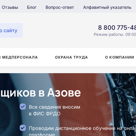
Отзывы
Блог
Вопрос-ответ
Алфавитный указатель
8 800 775-4
о сайту
Режим работы: 09:00
Я МЕДПЕРСОНАЛА
ОХРАНА ТРУДА
О КОМПАНИИ
щиков в Азове
Все сведения вносим
в ФИС ФРДО
Проводим дистанционное обучение на онла
платформе