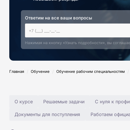
Ответим на все ваши вопросы
Нажимая на кнопку «Узнать подробности», вы соглаша
/
/
/
Главная
Обучение
Обучение рабочим специальностям
О курсе
Решаемые задачи
С нуля к профи
Документы для поступления
Работаем офици