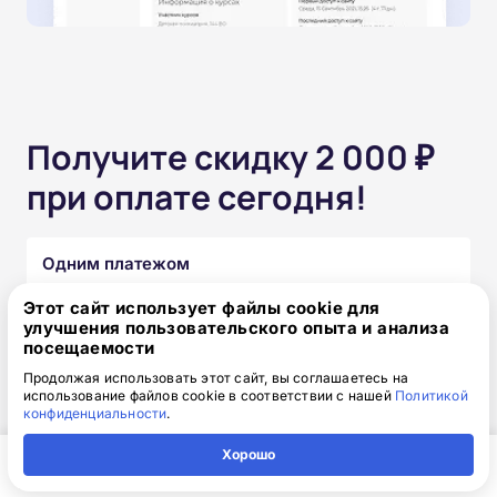
Получите скидку 2 000 ₽
при оплате сегодня!
Одним платежом
Этот сайт использует файлы cookie для
от 15 850 ₽
17 850 ₽
скидка: 2 000 ₽
улучшения пользовательского опыта и анализа
посещаемости
Продолжая использовать этот сайт, вы соглашаетесь на
Частями без переплат
использование файлов cookie в соответствии с нашей
Политикой
конфиденциальности
.
от 1 320₽
/месяц
Хорошо
Узнать подробнее
Главная
Регион
Поиск
Контакты
Компания