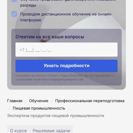
разряды
Проводим дистанционное обучение на онлайн
платформе
Ответим на все ваши вопросы
Узнать подробности
Нажимая на кнопку «Узнать подробности», вы соглашаетесь с
условиями политики конфиденциальностии
/
/
Главная
Обучение
Профессиональная переподготовка
/
/
Пищевая промышленность
Экспертиза продуктов пищевой промышленности
О курсе
Решаемые задачи