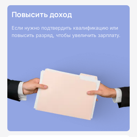
лабораториях, правила работы с опасными
Повысить доход
образцами, стандарты пробоподготовки и методы
определения токсичных веществ.
Если нужно подтвердить квалификацию или
повысить разряд, чтобы увеличить зарплату.