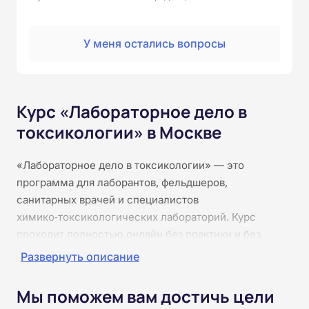
У меня остались вопросы
Курс «Лабораторное дело в
токсикологии» в Москве
«Лабораторное дело в токсикологии» — это
программа для лаборантов, фельдшеров,
санитарных врачей и специалистов
химико‑токсикологических лабораторий. Курс
проходит полностью онлайн без практики и без
видеоконференций. Материалы разбиты на
Развернуть описание
удобные модули, которые можно изучать в
свободном темпе. Программа охватывает
Мы поможем вам достичь цели
организацию работы в токсикологических