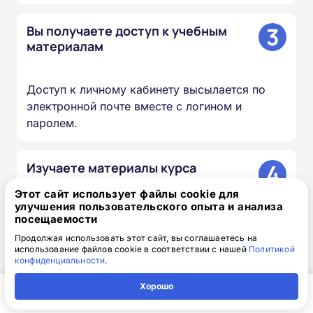
3
Вы получаете доступ к учебным
материалам
Доступ к личному кабинету высылается по
электронной почте вместе с логином и
паролем.
4
Изучаете материалы курса
Этот сайт использует файлы cookie для
улучшения пользовательского опыта и анализа
Проходите лекции, изучаете документы и
посещаемости
презентации, сдаёте итоговый тест — в
Продолжая использовать этот сайт, вы соглашаетесь на
удобное для вас время и темпе.
использование файлов cookie в соответствии с нашей
Политикой
конфиденциальности
.
5
Мы вносим сведения в ФИС
Хорошо
ФРДО
Главная
Регион
Поиск
Контакты
Компания