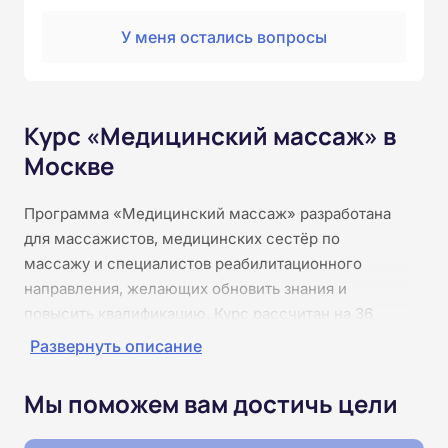
У меня остались вопросы
Курс «Медицинский массаж» в
Москве
Программа «Медицинский массаж» разработана
для массажистов, медицинских сестёр по
массажу и специалистов реабилитационного
направления, желающих обновить знания и
повысить квалификацию. Курс рассчитан на 36
часов и проходит полностью онлайн, что позволяет
Развернуть описание
совмещать обучение с практической работой. В
рамках обучения слушатели изучат
Мы поможем вам достичь цели
анатомо‑физиологические основы массажа,
познакомятся с различными методиками