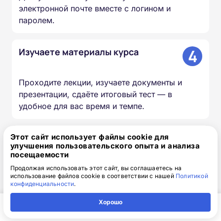
электронной почте вместе с логином и
паролем.
4
Изучаете материалы курса
Проходите лекции, изучаете документы и
презентации, сдаёте итоговый тест — в
удобное для вас время и темпе.
5
Мы вносим сведения в ФИС
Этот сайт использует файлы cookie для
улучшения пользовательского опыта и анализа
ФРДО
посещаемости
Продолжая использовать этот сайт, вы соглашаетесь на
использование файлов cookie в соответствии с нашей
Политикой
Информация о выданных удостоверениях и
конфиденциальности
.
дипломах передаётся в федеральный реестр в
течение 20–60 дней.
Хорошо
Главная
Регион
Поиск
Контакты
Компания