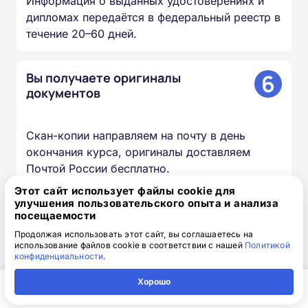
Информация о выданных удостоверениях и
дипломах передаётся в федеральный реестр в
течение 20–60 дней.
6
Вы получаете оригиналы
документов
Скан-копии направляем на почту в день
окончания курса, оригиналы доставляем
Почтой России бесплатно.
Этот сайт использует файлы cookie для
улучшения пользовательского опыта и анализа
посещаемости
Доступная интерактивная
Продолжая использовать этот сайт, вы соглашаетесь на
платформа дистанционного
использование файлов cookie в соответствии с нашей
Политикой
конфиденциальности
.
обучения
Хорошо
Главная
Регион
Поиск
Контакты
Компания
Онлайн-формат позволяет вам проходить