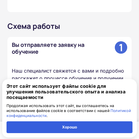
Схема работы
1
Вы отправляете заявку на
обучение
Наш специалист свяжется с вами и подробно
расскажет о процессе обучения и получении
удостоверения.
Этот сайт использует файлы cookie для
улучшения пользовательского опыта и анализа
посещаемости
2
Мы готовим документы и
Продолжая использовать этот сайт, вы соглашаетесь на
использование файлов cookie в соответствии с нашей
Политикой
договор
конфиденциальности
.
Хорошо
Все гарантийные обязательства прописаны в
Главная
Регион
Поиск
Контакты
Компания
договоре, к нему прилагается счёт на оплату.