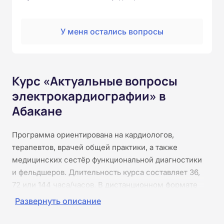
У меня остались вопросы
Курс «Актуальные вопросы
электрокардиографии» в
Абакане
Программа ориентирована на кардиологов,
терапевтов, врачей общей практики, а также
медицинских сестёр функциональной диагностики
и фельдшеров. Длительность курса составляет 36,
72 или 144 часа/часов. В дистанционном формате
вы углубите знания о физиологии сердечной
Развернуть описание
проводимости, научитесь распознавать различные
нарушения ритма, признаки ишемии и инфаркта,