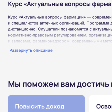
Курс «Актуальные вопросы фарма
Курс «Актуальные вопросы фармации» — современн
и специалистов аптечных организаций. Программа 
дистанционно. Слушатели познакомятся с актуаль
нормативно‑правовым регулированием, организаци
и запасами, фармаконадзором, современными мето
средств. Обучение осуществляется без практически
Развернуть описание
видеоконференций — все материалы представлены в
каждого раздела предусмотрены тесты, а итоговая 
курса слушатели получают удостоверение о повыше
Мы поможем вам достичь
Повысить доход
Осво