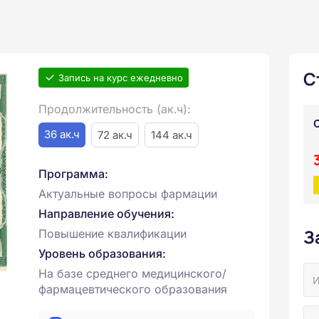
С
Запись на курс ежедневно
Продолжительность (ак.ч):
36 ак.ч
72 ак.ч
144 ак.ч
Программа:
Актуальные вопросы фармации
Направление обучения:
З
Повышение квалификации
Уровень образования:
На базе среднего медицинского/
фармацевтического образования