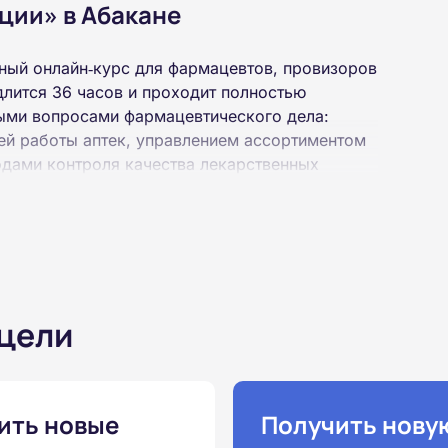
ции» в Абакане
ый онлайн‑курс для фармацевтов, провизоров
длится 36 часов и проходит полностью
ными вопросами фармацевтического дела:
ей работы аптек, управлением ассортиментом
дами контроля качества лекарственных
х занятий, без видеолекций и без
 текстовом формате, доступном 24/7. После
аттестация проводится онлайн. По завершении
нии квалификации установленного образца.
 цели
ить новые
Получить нову