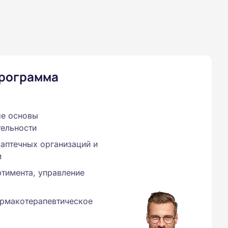
программа
ые основы
ельности
аптечных организаций и
м
тимента, управление
рмакотерапевтическое