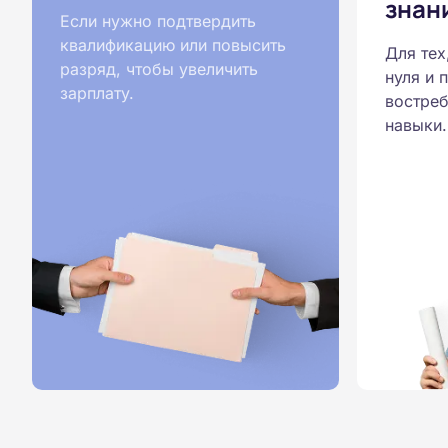
знан
Если нужно подтвердить
квалификацию или повысить
Для тех
разряд, чтобы увеличить
нуля и 
зарплату.
востреб
навыки.