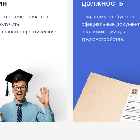
ия
должность
, кто хочет начать с
Тем, кому требуются
получить
официальные документ
ованные практические
квалификации для
трудоустройства.