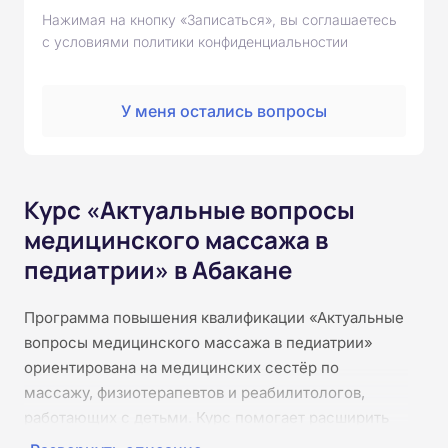
Нажимая на кнопку «Записаться», вы соглашаетесь
с условиями политики конфиденциальностии
У меня остались вопросы
Курс «Актуальные вопросы
медицинского массажа в
педиатрии» в Абакане
Программа повышения квалификации «Актуальные
вопросы медицинского массажа в педиатрии»
ориентирована на медицинских сестёр по
массажу, физиотерапевтов и реабилитологов,
работающих с детьми. Курс помогает расширить
знания о возрастных особенностях детского