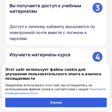
3
Вы получаете доступ к учебным
материалам
Доступ к личному кабинету высылается по
электронной почте вместе с логином и
паролем.
4
Изучаете материалы курса
Этот сайт использует файлы cookie для
Проходите лекции, изучаете документы и
улучшения пользовательского опыта и анализа
презентации, сдаёте итоговый тест — в
посещаемости
удобное для вас время и темпе.
Продолжая использовать этот сайт, вы соглашаетесь на
использование файлов cookie в соответствии с нашей
Политикой
конфиденциальности
.
5
Мы вносим сведения в ФИС
ФРДО
Хорошо
Главная
Регион
Поиск
Контакты
Компания