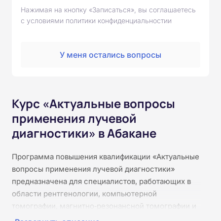
Нажимая на кнопку «Записаться», вы соглашаетесь
с условиями политики конфиденциальностии
У меня остались вопросы
Курс «Актуальные вопросы
применения лучевой
диагностики» в Абакане
Программа повышения квалификации «Актуальные
вопросы применения лучевой диагностики»
предназначена для специалистов, работающих в
области рентгенологии, компьютерной
томографии, магнитно‑резонансной томографии и
ультразвуковой диагностики. В течение 36