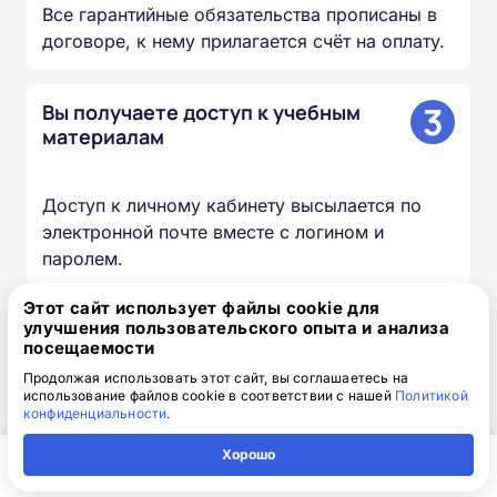
Все гарантийные обязательства прописаны в
договоре, к нему прилагается счёт на оплату.
3
Вы получаете доступ к учебным
материалам
Доступ к личному кабинету высылается по
электронной почте вместе с логином и
паролем.
Этот сайт использует файлы cookie для
4
Изучаете материалы курса
улучшения пользовательского опыта и анализа
посещаемости
Продолжая использовать этот сайт, вы соглашаетесь на
Проходите лекции, изучаете документы и
использование файлов cookie в соответствии с нашей
Политикой
конфиденциальности
.
презентации, сдаёте итоговый тест — в
удобное для вас время и темпе.
Хорошо
Главная
Регион
Поиск
Контакты
Компания