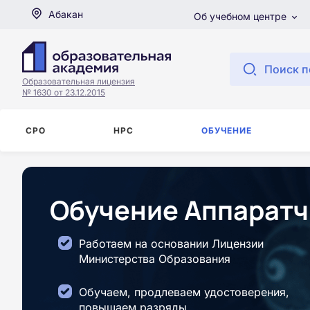
Абакан
Об учебном центре
Поиск п
Образовательная лицензия
№ 1630 от 23.12.2015
СРО
НРС
ОБУЧЕНИЕ
Обучение Аппаратчи
Работаем на основании Лицензии
Министерства Образования
Обучаем, продлеваем удостоверения,
повышаем разряды