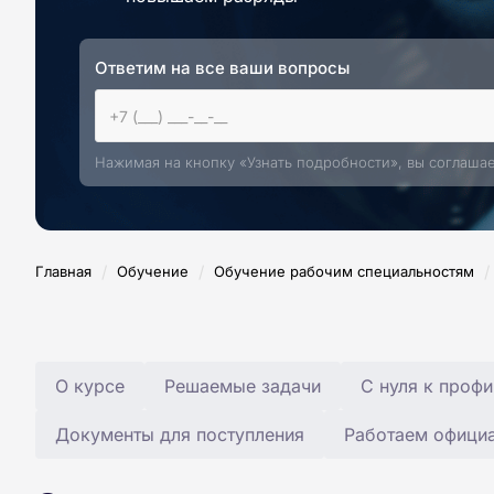
Ответим на все ваши вопросы
Нажимая на кнопку «Узнать подробности», вы соглаша
/
/
/
Главная
Обучение
Обучение рабочим специальностям
О курсе
Решаемые задачи
С нуля к профи
Документы для поступления
Работаем офици