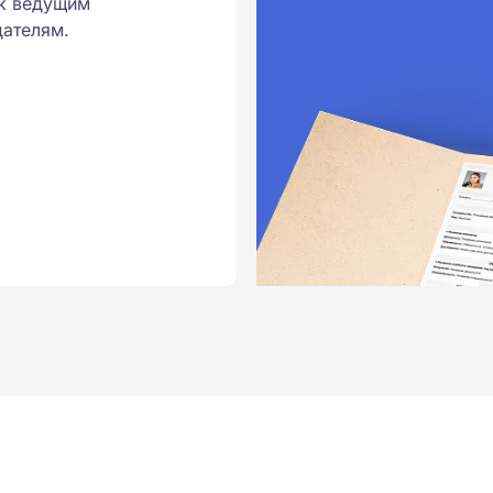
к ведущим
ателям.