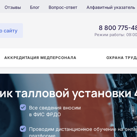
Отзывы
Блог
Вопрос-ответ
Алфавитный указатель
8 800 775-4
о сайту
Режим работы: 09:00
АККРЕДИТАЦИЯ МЕДПЕРСОНАЛА
ОХРАНА ТРУД
к талловой установки 
Все сведения вносим
в ФИС ФРДО
Проводим дистанционное обучение на онла
платформе