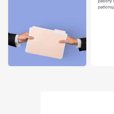
работу 
работод