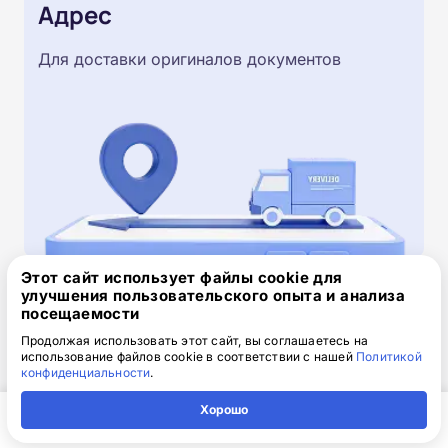
Адрес
Для доставки оригиналов документов
Этот сайт использует файлы cookie для
улучшения пользовательского опыта и анализа
Скачайте заявку на обучение
посещаемости
.doc, 32.52 Кб
Продолжая использовать этот сайт, вы соглашаетесь на
использование файлов cookie в соответствии с нашей
Политикой
конфиденциальности
.
Скачайте шаблон, заполните и отправьте по
электронной почте
info@1-academy.ru
.
Хорошо
Обязательно укажите контактный номер телефон.
Главная
Регион
Поиск
Контакты
Компания
Наш специалист свяжется с вами и утонит все