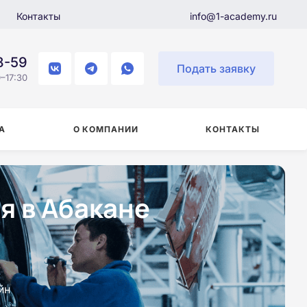
Контакты
info@1-academy.ru
8-59
Подать заявку
–17:30
А
О КОМПАНИИ
КОНТАКТЫ
я в Абакане
йн