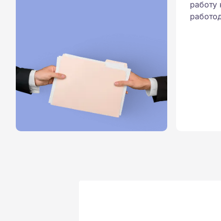
работу 
работод