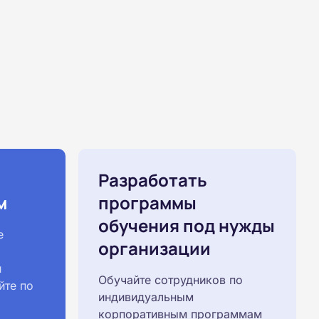
Разработать
м
программы
обучения под нужды
е
организации
й
Обучайте сотрудников по
йте по
индивидуальным
корпоративным программам