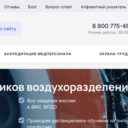
Отзывы
Блог
Вопрос-ответ
Алфавитный указатель
8 800 775-4
о сайту
Режим работы: 09:00
АККРЕДИТАЦИЯ МЕДПЕРСОНАЛА
ОХРАНА ТРУД
иков воздухоразделени
Все сведения вносим
в ФИС ФРДО
Проводим дистанционное обучение на онла
платформе