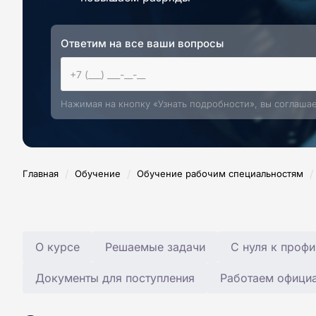
Ответим на все ваши вопросы
Нажимая на кнопку «Узнать подробности», вы соглаша
/
/
/
Главная
Обучение
Обучение рабочим специальностям
О курсе
Решаемые задачи
С нуля к профи
Документы для поступления
Работаем офици