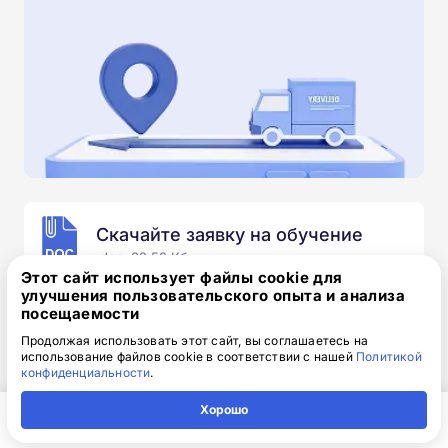
Скачайте заявку на обучение
.doc, 32.52 Кб
Этот сайт использует файлы cookie для
улучшения пользовательского опыта и анализа
Скачайте шаблон, заполните и отправьте по
посещаемости
электронной почте
info@1-academy.ru
.
Обязательно укажите контактный номер телефон.
Продолжая использовать этот сайт, вы соглашаетесь на
использование файлов cookie в соответствии с нашей
Политикой
Наш специалист свяжется с вами и утонит все
конфиденциальности
.
детали.
Хорошо
Главная
Регион
Поиск
Контакты
Компания