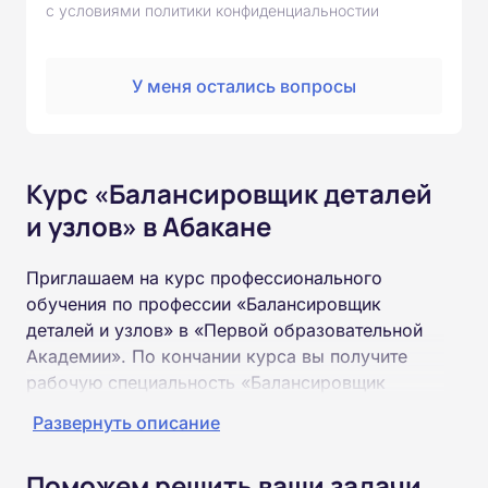
с условиями политики конфиденциальностии
У меня остались вопросы
Курс «Балансировщик деталей
и узлов» в Абакане
Приглашаем на курс профессионального
обучения по профессии «Балансировщик
деталей и узлов» в «Первой образовательной
Академии». По кончании курса вы получите
рабочую специальность «Балансировщик
деталей и узлов» соответствующего разряда.
Развернуть описание
Пройти обучение и получить удостоверение
Поможем решить ваши задачи
можно на базе неполного и полного среднего