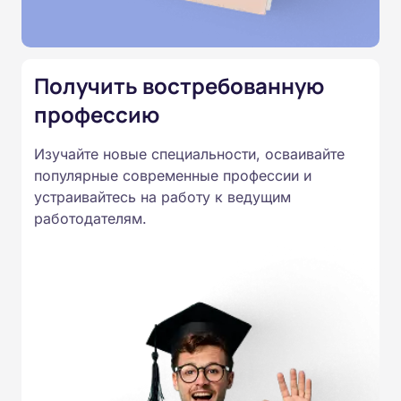
Подготовка ведется по всем
специальностям, утвержденным
Приказом Минпросвещения
Получить востребованную
России от 14.07.2023 N 534 в
профессию
соответствии с Федеральными
государственными
Изучайте новые специальности, осваивайте
образовательными стандартами
популярные современные профессии и
профессионального образования.
устраивайтесь на работу к ведущим
Удостоверения и дипломы о
работодателям.
прохождении обучения
принимаются работодателями по
всей России.