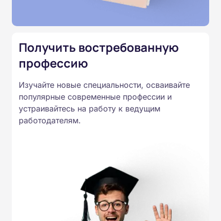
Подготовка ведется по всем
специальностям, утвержденным
Приказом Минпросвещения
Получить востребованную
России от 14.07.2023 N 534 в
профессию
соответствии с Федеральными
государственными
Изучайте новые специальности, осваивайте
образовательными стандартами
популярные современные профессии и
профессионального образования.
устраивайтесь на работу к ведущим
Удостоверения и дипломы о
работодателям.
прохождении обучения
принимаются работодателями по
всей России.