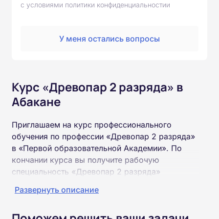
с условиями политики конфиденциальностии
У меня остались вопросы
Курс «Древопар 2 разряда» в
Абакане
Приглашаем на курс профессионального
обучения по профессии «Древопар 2 разряда»
в «Первой образовательной Академии». По
кончании курса вы получите рабочую
специальность «Древопар 2 разряда»
соответствующего разряда.
Развернуть описание
Пройти обучение и получить удостоверение
Поможем решить ваши задачи
можно на базе неполного и полного среднего