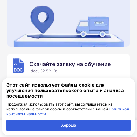
Скачайте заявку на обучение
.doc, 32.52 Кб
Скачайте шаблон, заполните и отправьте по
Этот сайт использует файлы cookie для
электронной почте
info@1-academy.ru
.
улучшения пользовательского опыта и анализа
посещаемости
Обязательно укажите контактный номер телефон.
Наш специалист свяжется с вами и утонит все
Продолжая использовать этот сайт, вы соглашаетесь на
использование файлов cookie в соответствии с нашей
Политикой
детали.
конфиденциальности
.
Хорошо
Главная
Регион
Поиск
Контакты
Компания