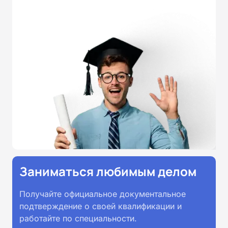
Удостоверения и дипломы о
прохождении обучения
принимаются работодателями по
всей России.
Заниматься любимым делом
Получайте официальное документальное
подтверждение о своей квалификации и
работайте по специальности.