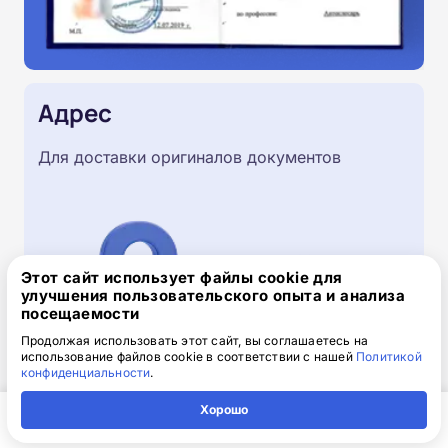
Адрес
Для доставки оригиналов документов
Этот сайт использует файлы cookie для
улучшения пользовательского опыта и анализа
посещаемости
Продолжая использовать этот сайт, вы соглашаетесь на
использование файлов cookie в соответствии с нашей
Политикой
конфиденциальности
.
Скачайте заявку на обучение
Хорошо
.doc, 32.52 Кб
Главная
Регион
Поиск
Контакты
Компания