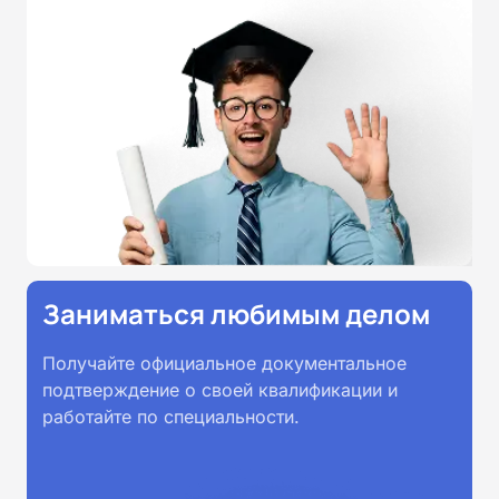
принимаются работодателями по
всей России.
Заниматься любимым делом
Получайте официальное документальное
подтверждение о своей квалификации и
работайте по специальности.