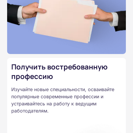
Программы наших курсов
соответствуют законодательству,
подтверждены лицензией
Министерства образования.
Подготовка ведется по всем
специальностям, утвержденным
Получить востребованную
Приказом Минпросвещения
профессию
России от 14.07.2023 N 534 в
соответствии с Федеральными
Изучайте новые специальности, осваивайте
популярные современные профессии и
государственными
устраивайтесь на работу к ведущим
образовательными стандартами
работодателям.
профессионального образования.
Удостоверения и дипломы о
прохождении обучения