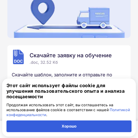
Скачайте заявку на обучение
.doc, 32.52 Кб
Скачайте шаблон, заполните и отправьте по
электронной почте
info@1-academy.ru
.
Этот сайт использует файлы cookie для
Обязательно укажите контактный номер телефон.
улучшения пользовательского опыта и анализа
Наш специалист свяжется с вами и утонит все
посещаемости
детали.
Продолжая использовать этот сайт, вы соглашаетесь на
использование файлов cookie в соответствии с нашей
Политикой
конфиденциальности
.
Хорошо
Выбирайте курс под свои цели
Главная
Регион
Поиск
Контакты
Компания