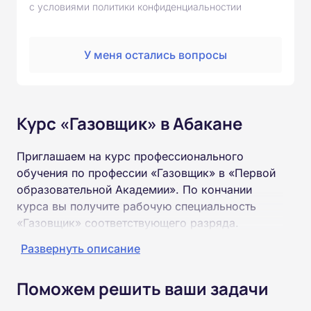
с условиями политики конфиденциальностии
У меня остались вопросы
Курс «Газовщик» в Абакане
Приглашаем на курс профессионального
обучения по профессии «Газовщик» в «Первой
образовательной Академии». По кончании
курса вы получите рабочую специальность
«Газовщик» соответствующего разряда.
Развернуть описание
Пройти обучение и получить удостоверение
можно на базе неполного и полного среднего
Поможем решить ваши задачи
образования (9 или 11 классов).