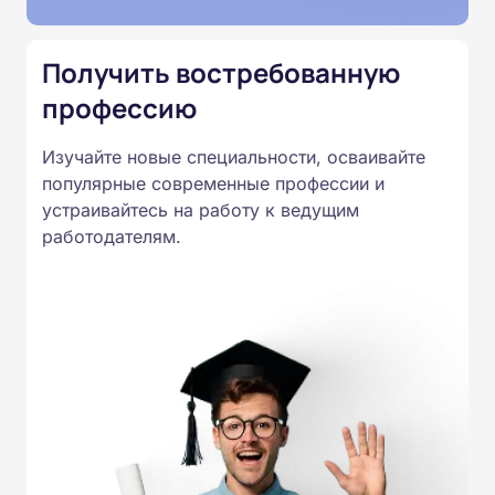
Приказом Минпросвещения
России от 14.07.2023 N 534 в
Получить востребованную
соответствии с Федеральными
профессию
государственными
образовательными стандартами
Изучайте новые специальности, осваивайте
профессионального образования.
популярные современные профессии и
Удостоверения и дипломы о
устраивайтесь на работу к ведущим
прохождении обучения
работодателям.
принимаются работодателями по
всей России.