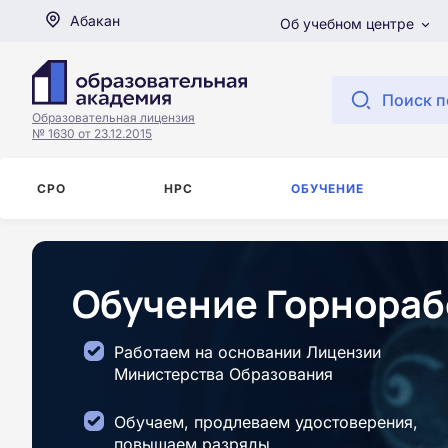
Абакан
Об учебном центре
Поиск п
Образовательная лицензия
№ 1630 от 23.12.2015
СРО
НРС
ОБУЧЕНИЕ
Обучение Горнораб
Работаем на основании Лицензии
Министерства Образования
Обучаем, продлеваем удостоверения,
повышаем разряды