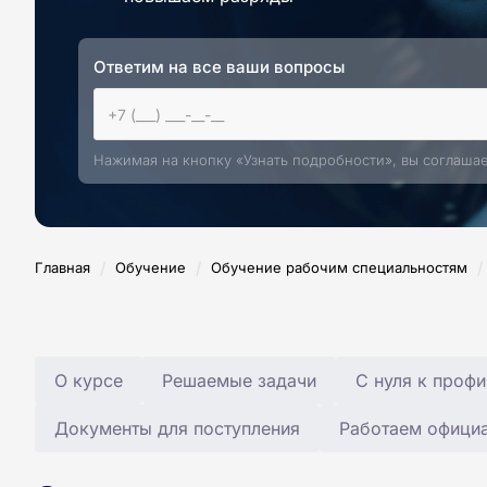
Ответим на все ваши вопросы
Нажимая на кнопку «Узнать подробности», вы соглаша
/
/
/
Главная
Обучение
Обучение рабочим специальностям
О курсе
Решаемые задачи
С нуля к профи
Документы для поступления
Работаем офици