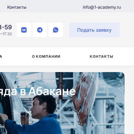
Контакты
info@1-academy.ru
8-59
Подать заявку
–17:30
А
О КОМПАНИИ
КОНТАКТЫ
яда в Абакане
йн