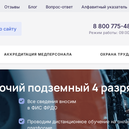
Отзывы
Блог
Вопрос-ответ
Алфавитный указатель
8 800 775-4
о сайту
Режим работы: 09:00
АККРЕДИТАЦИЯ МЕДПЕРСОНАЛА
ОХРАНА ТРУД
очий подземный 4 разр
Все сведения вносим
в ФИС ФРДО
Проводим дистанционное обучение на онла
платформе