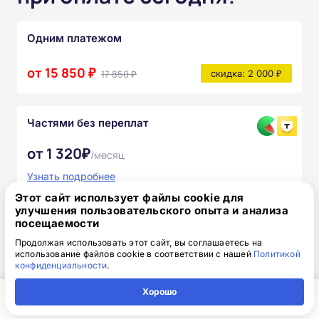
Одним платежом
от 15 850 ₽
17 850 ₽
скидка: 2 000 ₽
Частями без переплат
от 1 320₽
/месяц
Узнать подробнее
Этот сайт использует файлы cookie для
После прохождения курса вы получите:
улучшения пользовательского опыта и анализа
посещаемости
Полный комплект официальных
Продолжая использовать этот сайт, вы соглашаетесь на
документов
использование файлов cookie в соответствии с нашей
Политикой
конфиденциальности
.
Доступ к онлайн-платформе Академии
Хорошо
Главная
Регион
Поиск
Контакты
Компания