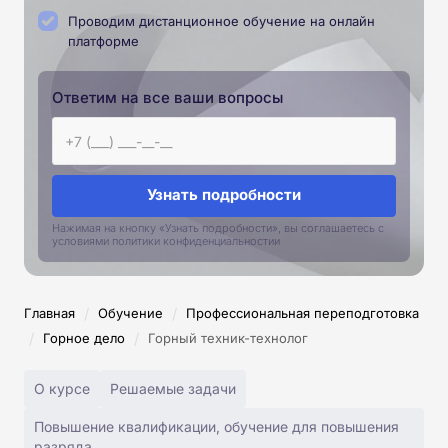
Проводим дистанционное обучение на онлайн
платформе
Ответим на все ваши вопросы
Узнать подробности
Нажимая на кнопку «Узнать подробности», вы соглашаетесь с
условиями политики конфиденциальностии
/
/
Главная
Обучение
Профессиональная переподготовка
/
/
Горное дело
Горный техник-технолог
О курсе
Решаемые задачи
Повышение квалификации, обучение для повышения
разряда