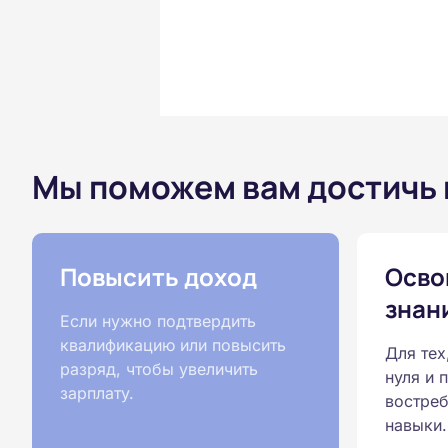
Мы поможем вам достичь
Повысить доход
Осво
знан
Если нужно подтвердить
квалификацию или повысить
Для тех
разряд, чтобы увеличить
нуля и 
зарплату.
востреб
навыки.