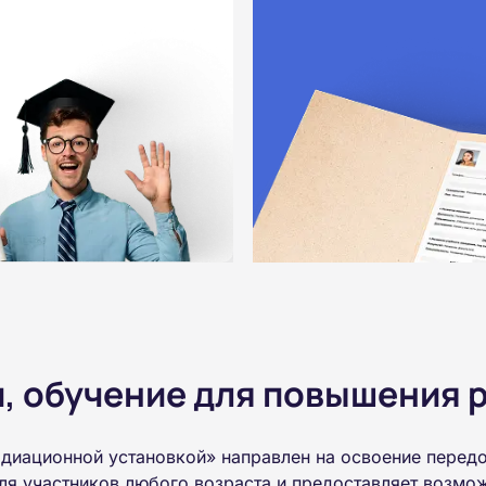
 обучение для повышения р
диационной установкой» направлен на освоение перед
ля участников любого возраста и предоставляет возмо