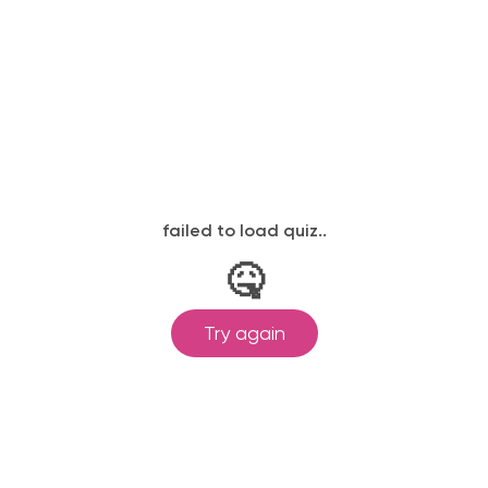
ылается на электронную почту в день
законодательству, подтверждены
одготовка ведется по всем
ом Минпросвещения России от
ральными государственными
ионального образования.
и обучения принимаются