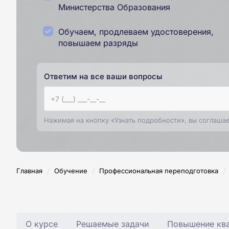
Министерства Образования
Обучаем, продлеваем удостоверения,
повышаем разряды
Ответим на все ваши вопросы
Нажимая на кнопку «Узнать подробности», вы соглаша
/
/
/
Главная
Обучение
Профессиональная переподготовка
О курсе
Решаемые задачи
Повышение ква