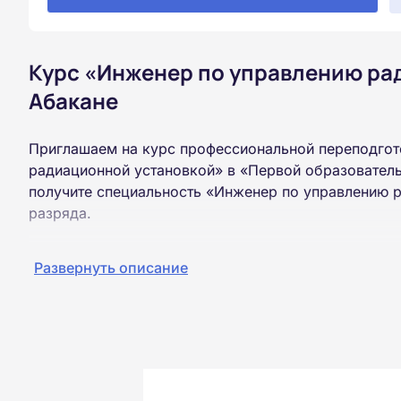
Курс «Инженер по управлению ра
Абакане
Приглашаем на курс профессиональной переподгот
радиационной установкой» в «Первой образовател
получите специальность «Инженер по управлению 
разряда.
Пройти обучение и получить диплом можно на базе
Развернуть описание
образования (ВУЗ, колледж, техникум).
Обучение проводится дистанционно на собственной
можно из любой точки России.
Документы об окончании курса и «корочки» о пол