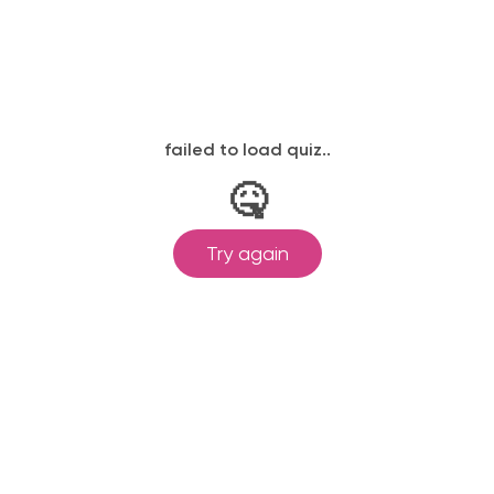
законодательству, подтверждены
одготовка ведется по всем
ом Минпросвещения России от
ральными государственными
ионального образования.
и обучения принимаются