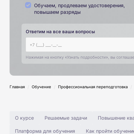
Обучаем, продлеваем удостоверения,
повышаем разряды
Ответим на все ваши вопросы
Нажимая на кнопку «Узнать подробности», вы соглаша
/
/
/
Главная
Обучение
Профессиональная переподготовка
О курсе
Решаемые задачи
Повышение ква
Платформа для обучения
Как пройти обучени