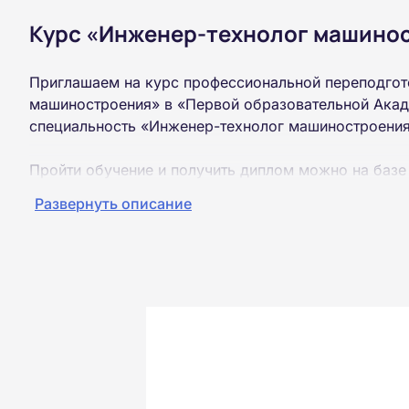
Курс «Инженер-технолог машинос
Приглашаем на курс профессиональной переподгот
машиностроения» в «Первой образовательной Акад
специальность «Инженер-технолог машиностроения
Пройти обучение и получить диплом можно на базе
образования (ВУЗ, колледж, техникум).
Развернуть описание
Обучение проводится дистанционно на собственной
можно из любой точки России.
Документы об окончании курса и «корочки» о пол
Почтой России. При необходимости скан-копия выс
окончания курса обучения.