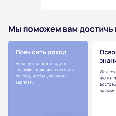
Мы поможем вам достичь
Повысить доход
Осво
знан
Если нужно подтвердить
квалификацию или повысить
Для тех
разряд, чтобы увеличить
нуля и 
зарплату.
востреб
навыки.