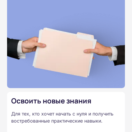
этиологию и патогенез основных дерматозов,
показания и противопоказания к косметическим
процедурам. Курс полностью дистанционный и
рассчитан на 36 академических часов. Материалы
предоставляются в виде текстовых лекций, схем,
таблиц и тестовых заданий. Практические занятия
и видеоконференции не проводятся. По итогам
обучения слушатели сдают тестирование и
получают удостоверение о повышении
квалификации.
Освоить новые знания
Для тех, кто хочет начать с нуля и получить
востребованные практические навыки.