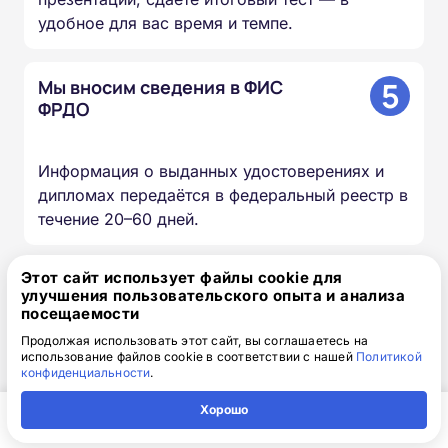
удобное для вас время и темпе.
5
Мы вносим сведения в ФИС
ФРДО
Информация о выданных удостоверениях и
дипломах передаётся в федеральный реестр в
течение 20–60 дней.
Этот сайт использует файлы cookie для
6
Вы получаете оригиналы
улучшения пользовательского опыта и анализа
документов
посещаемости
Продолжая использовать этот сайт, вы соглашаетесь на
использование файлов cookie в соответствии с нашей
Политикой
Скан-копии направляем на почту в день
конфиденциальности
.
окончания курса, оригиналы доставляем
Хорошо
Почтой России бесплатно.
Главная
Регион
Поиск
Контакты
Компания