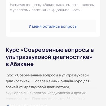
Нажимая на кнопку «Записаться», вы соглашаетесь
с условиями политики конфиденциальностии
У меня остались вопросы
Курс «Современные вопросы в
ультразвуковой диагностике»
в Абакане
Курс «Современные вопросы в ультразвуковой
диагностике» — современный онлайн‑курс для
врачей ультразвуковой диагностики,
акушеров‑гинекологов, кардиологов и других
специалистов. Программа длится 36 часов и
проходит полностью дистанционно. Слушатели