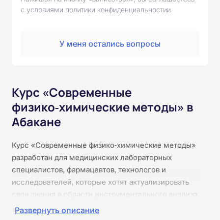
с условиями политики конфиденциальностии
У меня остались вопросы
Курс «Современные
физико‑химические методы» в
Абакане
Курс «Современные физико‑химические методы»
разработан для медицинских лабораторных
специалистов, фармацевтов, технологов и
исследователей, которые хотят актуализировать
свои знания в области инструментального анализа.
Обучение проходит онлайн, без практики и без
Развернуть описание
видеоконференций. Вы изучите принципы работы и