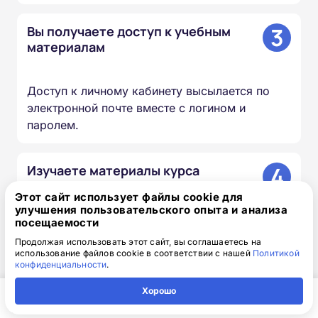
3
Вы получаете доступ к учебным
материалам
Доступ к личному кабинету высылается по
электронной почте вместе с логином и
паролем.
4
Изучаете материалы курса
Этот сайт использует файлы cookie для
улучшения пользовательского опыта и анализа
Проходите лекции, изучаете документы и
посещаемости
презентации, сдаёте итоговый тест — в
Продолжая использовать этот сайт, вы соглашаетесь на
удобное для вас время и темпе.
использование файлов cookie в соответствии с нашей
Политикой
конфиденциальности
.
5
Мы вносим сведения в ФИС
Хорошо
ФРДО
Главная
Регион
Поиск
Контакты
Компания