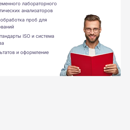
еменного лабораторного
тических анализаторов
 обработка проб для
ований
стандарты ISO и система
ва
ьтатов и оформление