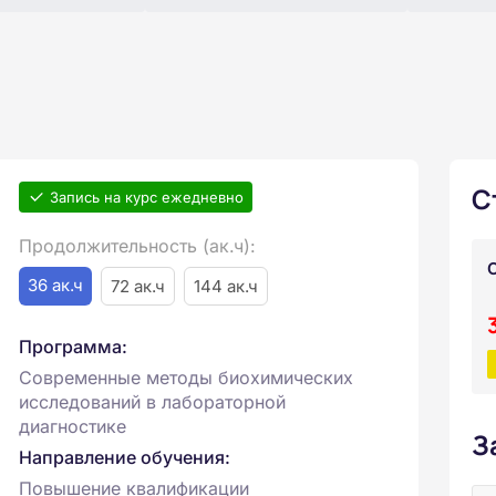
С
Запись на курс ежедневно
Продолжительность (ак.ч):
36 ак.ч
72 ак.ч
144 ак.ч
Программа:
Современные методы биохимических
исследований в лабораторной
диагностике
З
Направление обучения:
Повышение квалификации