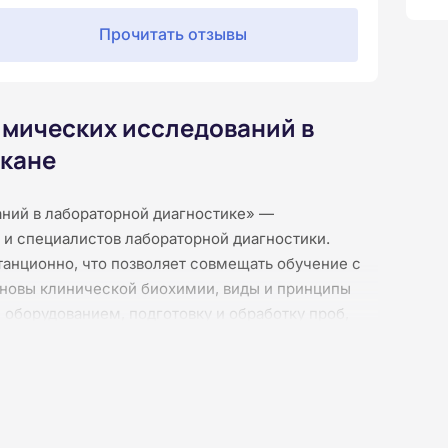
Прочитать отзывы
мических исследований в
акане
ний в лабораторной диагностике» —
 и специалистов лабораторной диагностики.
танционно, что позволяет совмещать обучение с
сновы клинической биохимии, виды и принципы
оборудованием, подготовку и обработку проб,
ение осуществляется без практических занятий,
 представлены в текстовом формате, доступном
тоговая аттестация проводится онлайн. По
 о повышении квалификации установленного