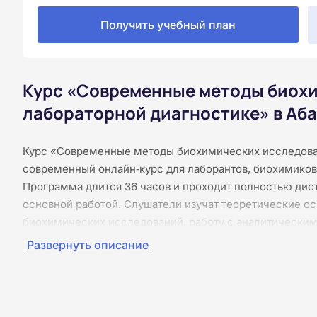
Получить учебный план
Курс «Современные методы биохи
лабораторной диагностике» в Аб
Курс «Современные методы биохимических исследова
современный онлайн‑курс для лаборантов, биохимиков
Программа длится 36 часов и проходит полностью дис
основной работой. Слушатели изучат теоретические о
биохимических исследований, работу с аналитическим 
контроль качества и интерпретацию результатов. Обуч
Развернуть описание
без видеолекций и без видеоконференций — материалы
24/7. После каждого раздела предусмотрены тесты, а и
завершении курса слушатели получают удостоверение
образца.