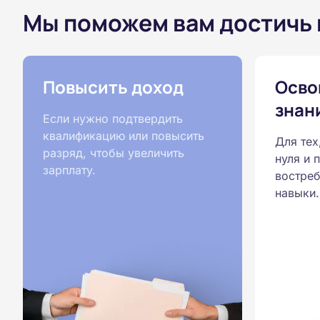
Мы поможем вам достичь
Повысить доход
Осво
знан
Если нужно подтвердить
квалификацию или повысить
Для тех
разряд, чтобы увеличить
нуля и 
зарплату.
востреб
навыки.