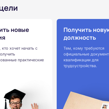
 цели
ить новые
Получить нову
ия
должность
, кто хочет начать с
Тем, кому требуются
получить
официальные документ
ованные практические
квалификации для
трудоустройства.