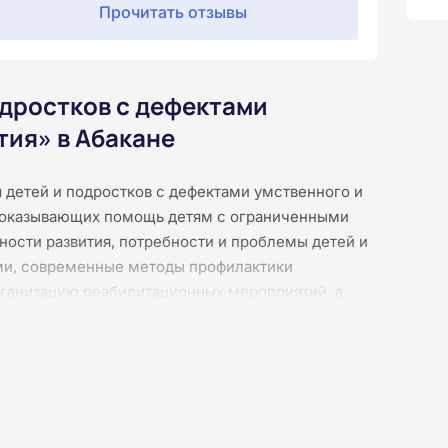
Прочитать отзывы
одростков с дефектами
тия» в Абакане
детей и подростков с дефектами умственного и
, оказывающих помощь детям с ограниченными
ности развития, потребности и проблемы детей и
ми, современные методы профилактики
рганизацию реабилитационных мероприятий, а
ыми командами. Обучение проходит
 и видеоконференций, что позволяет совмещать
вых лекций, схем и контрольных заданий.
ммы и позволяет получить удостоверение