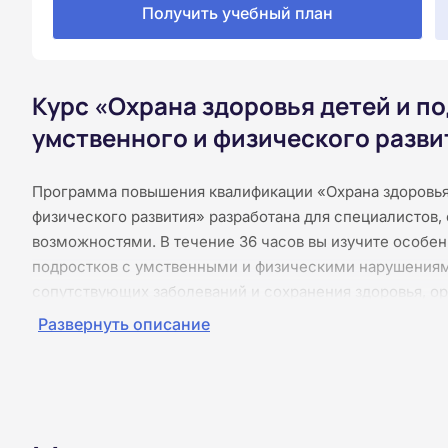
Получить учебный план
Курс «Охрана здоровья детей и п
умственного и физического разви
Программа повышения квалификации «Охрана здоровья 
физического развития» разработана для специалистов
возможностями. В течение 36 часов вы изучите особен
подростков с умственными и физическими нарушения
сопутствующих заболеваний и сохранения здоровья, о
также взаимодействие с семьями и междисциплинарн
Развернуть описание
дистанционно: без практических занятий, видеолекций
курс с работой. Материалы представлены в виде тексто
Итоговое тестирование подтверждает освоение програ
установленного образца.