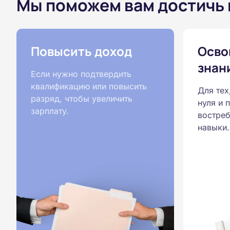
Мы поможем вам достичь
Повысить доход
Осво
знан
Если нужно подтвердить
квалификацию или повысить
Для тех
разряд, чтобы увеличить
нуля и 
зарплату.
востреб
навыки.