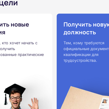
 цели
ить новые
Получить нову
ия
должность
, кто хочет начать с
Тем, кому требуются
получить
официальные документ
ованные практические
квалификации для
трудоустройства.