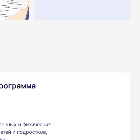
программа
венных и физических
етей и подростков,
ки.