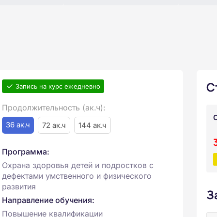
С
Запись на курс ежедневно
Продолжительность (ак.ч):
36 ак.ч
72 ак.ч
144 ак.ч
Программа:
Охрана здоровья детей и подростков с
дефектами умственного и физического
развития
З
Направление обучения:
Повышение квалификации