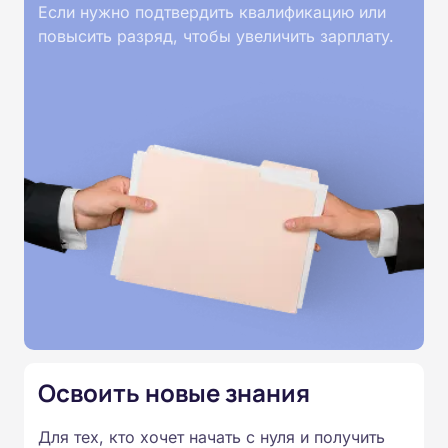
такими пациентами. Слушатели изучат
Если нужно подтвердить квалификацию или
теоретические основы, принципы сестринского
повысить разряд, чтобы увеличить зарплату.
ухода, особенности взаимодействия с
пациентами и их окружением. Обучение
проходит без практических занятий, все
материалы представлены в текстовом виде, без
видеолекций и без видеоконференций, что
позволяет учиться в удобное время. После
каждого раздела предусмотрены тесты, а
итоговая аттестация проводится дистанционно.
По завершении курса выдаётся удостоверение
о повышении квалификации.
Освоить новые знания
Для тех, кто хочет начать с нуля и получить