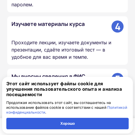
паролем.
4
Изучаете материалы курса
Проходите лекции, изучаете документы и
презентации, сдаёте итоговый тест — в
удобное для вас время и темпе.
5
Мы вносим сведения в ФИС
ФРДО
Этот сайт использует файлы cookie для
улучшения пользовательского опыта и анализа
посещаемости
Информация о выданных удостоверениях и
Продолжая использовать этот сайт, вы соглашаетесь на
использование файлов cookie в соответствии с нашей
Политикой
дипломах передаётся в федеральный реестр в
конфиденциальности
.
течение 20–60 дней.
Хорошо
Главная
Регион
Поиск
Контакты
Компания