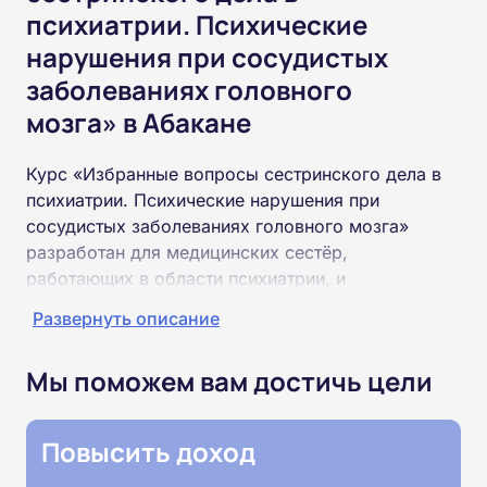
психиатрии. Психические
нарушения при сосудистых
заболеваниях головного
мозга» в Абакане
Курс «Избранные вопросы сестринского дела в
психиатрии. Психические нарушения при
сосудистых заболеваниях головного мозга»
разработан для медицинских сестёр,
работающих в области психиатрии, и
специалистов, желающих актуализировать свои
Развернуть описание
знания. Программа рассчитана на 36 часов и
полностью проходит онлайн. В рамках
Мы поможем вам достичь цели
программы изучаются психические нарушения,
возникающие вследствие инсультов и других
сосудистых заболеваний головного мозга, а
Повысить доход
также особенности сестринского ухода за