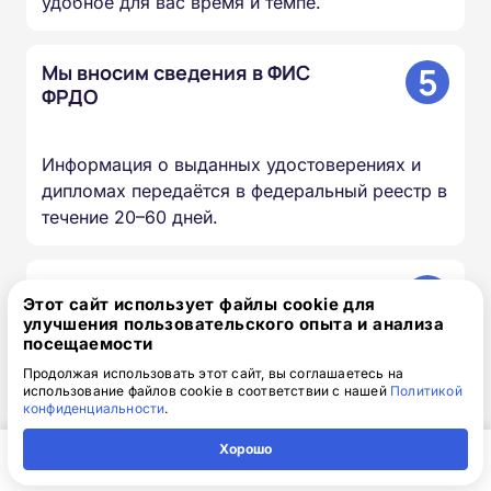
удобное для вас время и темпе.
5
Мы вносим сведения в ФИС
ФРДО
Информация о выданных удостоверениях и
дипломах передаётся в федеральный реестр в
течение 20–60 дней.
6
Вы получаете оригиналы
Этот сайт использует файлы cookie для
документов
улучшения пользовательского опыта и анализа
посещаемости
Продолжая использовать этот сайт, вы соглашаетесь на
Скан-копии направляем на почту в день
использование файлов cookie в соответствии с нашей
Политикой
окончания курса, оригиналы доставляем
конфиденциальности
.
Почтой России бесплатно.
Хорошо
Главная
Регион
Поиск
Контакты
Компания