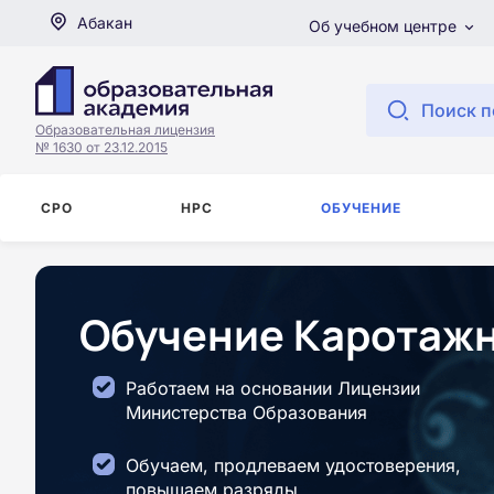
Абакан
Об учебном центре
Поиск п
Образовательная лицензия
№ 1630 от 23.12.2015
СРО
НРС
ОБУЧЕНИЕ
Обучение Каротажн
Работаем на основании Лицензии
Министерства Образования
Обучаем, продлеваем удостоверения,
повышаем разряды