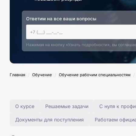
Ответим на все ваши вопросы
Нажимая на кнопку «Узнать подробности», вы соглаша
/
/
/
Главная
Обучение
Обучение рабочим специальностям
О курсе
Решаемые задачи
С нуля к профи
Документы для поступления
Работаем офици