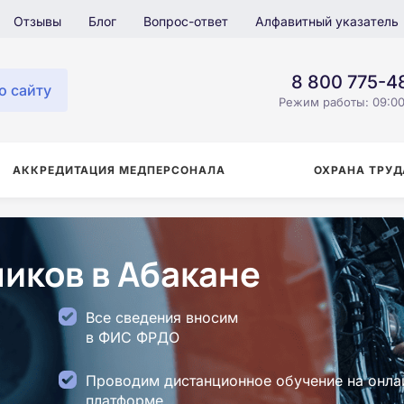
Отзывы
Блог
Вопрос-ответ
Алфавитный указатель
8 800 775-4
о сайту
Режим работы: 09:00
АККРЕДИТАЦИЯ МЕДПЕРСОНАЛА
ОХРАНА ТРУД
иков в Абакане
Все сведения вносим
в ФИС ФРДО
Проводим дистанционное обучение на онла
платформе