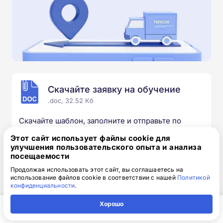
Скачайте заявку на обучение
.doc, 32.52 Кб
Скачайте шаблон, заполните и отправьте по
электронной почте
info@1-academy.ru
.
Этот сайт использует файлы cookie для
Обязательно укажите контактный номер телефон.
улучшения пользовательского опыта и анализа
Наш специалист свяжется с вами и утонит все
посещаемости
детали.
Продолжая использовать этот сайт, вы соглашаетесь на
использование файлов cookie в соответствии с нашей
Политикой
конфиденциальности
.
Хорошо
Выбирайте курс под свои цели
Главная
Регион
Поиск
Контакты
Компания