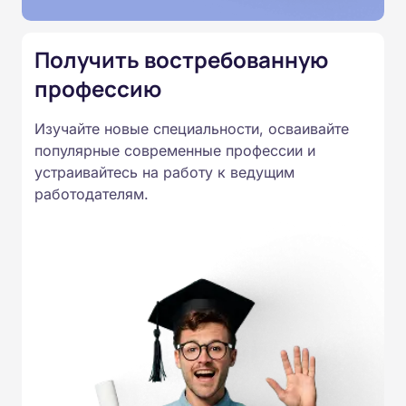
Приказом Минпросвещения
России от 14.07.2023 N 534 в
Получить востребованную
соответствии с Федеральными
профессию
государственными
образовательными стандартами
Изучайте новые специальности, осваивайте
профессионального образования.
популярные современные профессии и
Удостоверения и дипломы о
устраивайтесь на работу к ведущим
прохождении обучения
работодателям.
принимаются работодателями по
всей России.