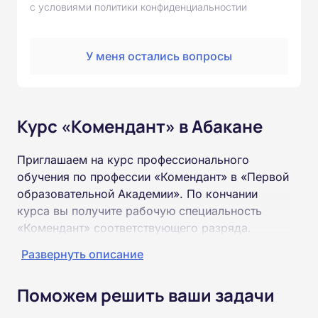
с условиями политики конфиденциальностии
У меня остались вопросы
Курс «Комендант» в Абакане
Приглашаем на курс профессионального
обучения по профессии «Комендант» в «Первой
образовательной Академии». По кончании
курса вы получите рабочую специальность
«Комендант» соответствующего разряда.
Развернуть описание
Пройти обучение и получить удостоверение
можно на базе неполного и полного среднего
Поможем решить ваши задачи
образования (9 или 11 классов).