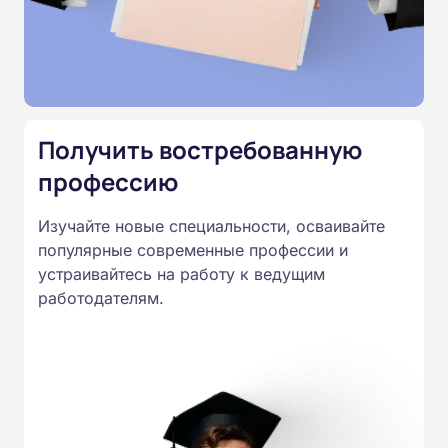
подтверждены лицензией
Министерства образования.
Подготовка ведется по всем
специальностям, утвержденным
Приказом Минпросвещения
Получить востребованную
России от 14.07.2023 N 534 в
профессию
соответствии с Федеральными
государственными
Изучайте новые специальности, осваивайте
образовательными стандартами
популярные современные профессии и
профессионального образования.
устраивайтесь на работу к ведущим
Удостоверения и дипломы о
работодателям.
прохождении обучения
принимаются работодателями по
всей России.