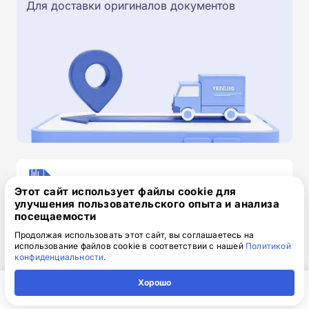
Для доставки оригиналов документов
Скачайте заявку на обучение
Этот сайт использует файлы cookie для
.doc, 32.52 Кб
улучшения пользовательского опыта и анализа
посещаемости
Скачайте шаблон, заполните и отправьте по
Продолжая использовать этот сайт, вы соглашаетесь на
электронной почте
info@1-academy.ru
.
использование файлов cookie в соответствии с нашей
Политикой
Обязательно укажите контактный номер телефон.
конфиденциальности
.
Наш специалист свяжется с вами и утонит все
Хорошо
детали.
Главная
Регион
Поиск
Контакты
Компания