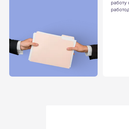
работу 
работод