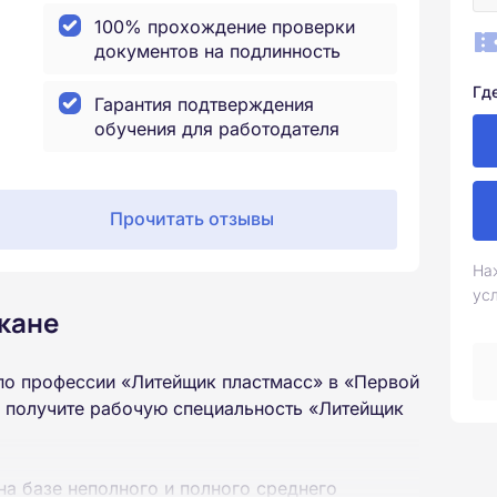
100% прохождение проверки
документов на подлинность
Гд
Гарантия подтверждения
обучения для работодателя
Прочитать отзывы
На
ус
кане
по профессии «Литейщик пластмасс» в «Первой
ы получите рабочую специальность «Литейщик
на базе неполного и полного среднего