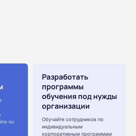
Разработать
м
программы
обучения под нужды
е
организации
й
Обучайте сотрудников по
йте по
индивидуальным
корпоративным программам