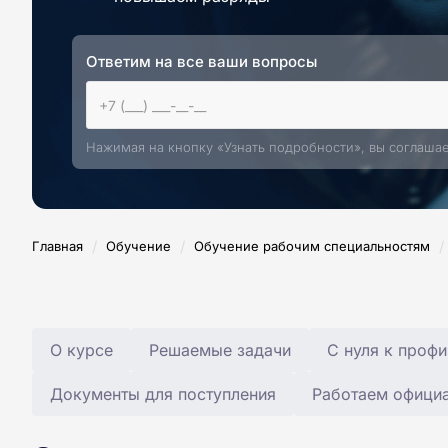
Ответим на все ваши вопросы
Нажимая на кнопку «Узнать подробности», вы соглаша
/
/
/
Главная
Обучение
Обучение рабочим специальностям
О курсе
Решаемые задачи
С нуля к профи
Документы для поступления
Работаем офици