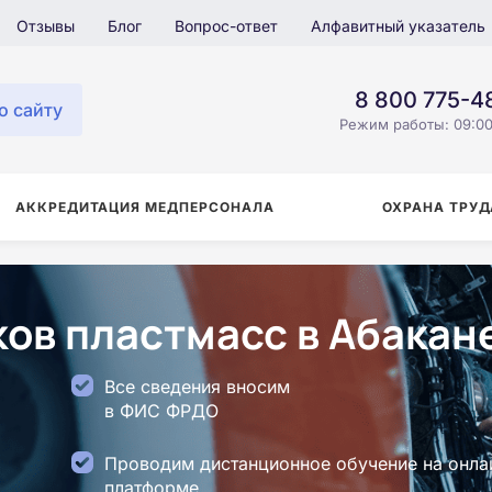
Отзывы
Блог
Вопрос-ответ
Алфавитный указатель
8 800 775-4
о сайту
Режим работы: 09:00
АККРЕДИТАЦИЯ МЕДПЕРСОНАЛА
ОХРАНА ТРУД
ов пластмасс в Абакан
Все сведения вносим
в ФИС ФРДО
Проводим дистанционное обучение на онла
платформе