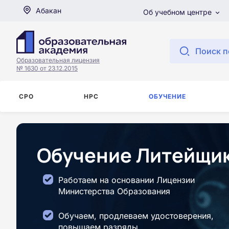
Абакан
Об учебном центре
Поиск п
Образовательная лицензия
№ 1630 от 23.12.2015
СРО
НРС
ОБУЧЕНИЕ
Обучение Литейщик
Работаем на основании Лицензии
Министерства Образования
Обучаем, продлеваем удостоверения,
повышаем разряды