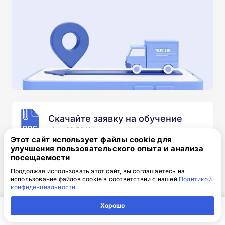
Скачайте заявку на обучение
.doc, 32.52 Кб
Этот сайт использует файлы cookie для
улучшения пользовательского опыта и анализа
Скачайте шаблон, заполните и отправьте по
посещаемости
электронной почте
info@1-academy.ru
.
Продолжая использовать этот сайт, вы соглашаетесь на
Обязательно укажите контактный номер телефон.
использование файлов cookie в соответствии с нашей
Политикой
Наш специалист свяжется с вами и утонит все
конфиденциальности
.
детали.
Хорошо
Главная
Регион
Поиск
Контакты
Компания