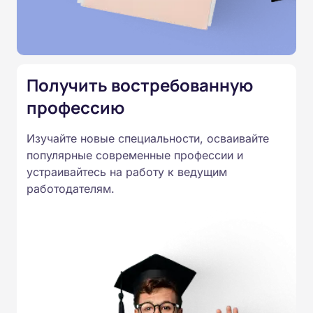
Министерства образования.
Подготовка ведется по всем
специальностям, утвержденным
Приказом Минпросвещения
Получить востребованную
России от 14.07.2023 N 534 в
профессию
соответствии с Федеральными
государственными
Изучайте новые специальности, осваивайте
образовательными стандартами
популярные современные профессии и
профессионального образования.
устраивайтесь на работу к ведущим
Удостоверения и дипломы о
работодателям.
прохождении обучения
принимаются работодателями по
всей России.