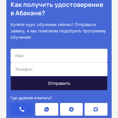
Как получить удостоверение
в Абакане?
Купите курс обучения сейчас! Отправьте
заявку, и мы поможем подобрать программу
обучения!
Где удобней ответить?