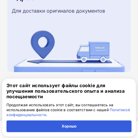
Для доставки оригиналов документов
Этот сайт использует файлы cookie для
Скачайте заявку на обучение
улучшения пользовательского опыта и анализа
посещаемости
.doc, 32.52 Кб
Продолжая использовать этот сайт, вы соглашаетесь на
Скачайте шаблон, заполните и отправьте по
использование файлов cookie в соответствии с нашей
Политикой
конфиденциальности
.
электронной почте
info@1-academy.ru
.
Обязательно укажите контактный номер телефон.
Хорошо
Наш специалист свяжется с вами и утонит все
Главная
Регион
Поиск
Контакты
Компания
детали.