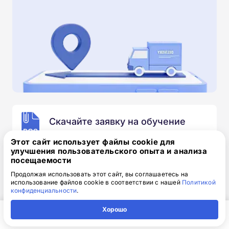
Скачайте заявку на обучение
.doc, 32.52 Кб
Этот сайт использует файлы cookie для
улучшения пользовательского опыта и анализа
Скачайте шаблон, заполните и отправьте по
посещаемости
электронной почте
info@1-academy.ru
.
Продолжая использовать этот сайт, вы соглашаетесь на
Обязательно укажите контактный номер телефон.
использование файлов cookie в соответствии с нашей
Политикой
Наш специалист свяжется с вами и утонит все
конфиденциальности
.
детали.
Хорошо
Главная
Регион
Поиск
Контакты
Компания