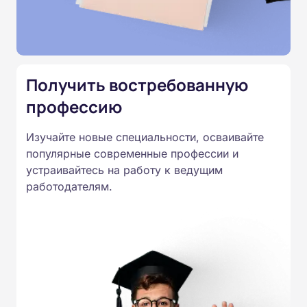
Министерства образования.
Подготовка ведется по всем
специальностям, утвержденным
Приказом Минпросвещения
Получить востребованную
России от 14.07.2023 N 534 в
профессию
соответствии с Федеральными
государственными
Изучайте новые специальности, осваивайте
образовательными стандартами
популярные современные профессии и
профессионального образования.
устраивайтесь на работу к ведущим
Удостоверения и дипломы о
работодателям.
прохождении обучения
принимаются работодателями по
всей России.