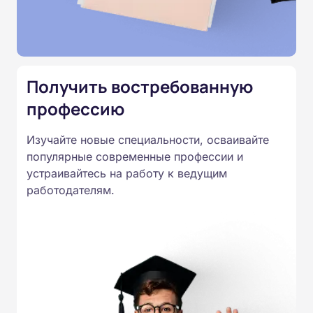
Министерства образования.
Подготовка ведется по всем
специальностям, утвержденным
Приказом Минпросвещения
Получить востребованную
России от 14.07.2023 N 534 в
профессию
соответствии с Федеральными
государственными
Изучайте новые специальности, осваивайте
образовательными стандартами
популярные современные профессии и
профессионального образования.
устраивайтесь на работу к ведущим
Удостоверения и дипломы о
работодателям.
прохождении обучения
принимаются работодателями по
всей России.