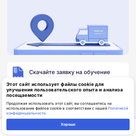
Скачайте заявку на обучение
.doc, 32.52 Кб
Этот сайт использует файлы cookie для
улучшения пользовательского опыта и анализа
Скачайте шаблон, заполните и отправьте по
посещаемости
электронной почте
info@1-academy.ru
.
Продолжая использовать этот сайт, вы соглашаетесь на
Обязательно укажите контактный номер телефон.
использование файлов cookie в соответствии с нашей
Политикой
Наш специалист свяжется с вами и утонит все
конфиденциальности
.
детали.
Хорошо
Главная
Регион
Поиск
Контакты
Компания