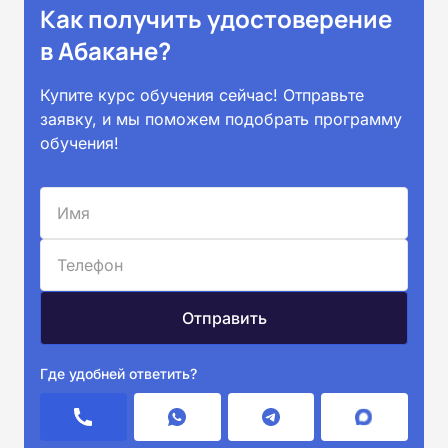
Как получить удостоверение
в Абакане?
Купите курс обучения сейчас! Отправьте
заявку, и мы поможем подобрать программу
обучения!
Где удобней ответить?