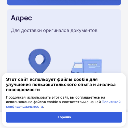
Адрес
Для доставки оригиналов документов
Этот сайт использует файлы cookie для
улучшения пользовательского опыта и анализа
посещаемости
Продолжая использовать этот сайт, вы соглашаетесь на
использование файлов cookie в соответствии с нашей
Политикой
Скачайте заявку на обучение
конфиденциальности
.
.doc, 32.52 Кб
Хорошо
Скачайте шаблон, заполните и отправьте по
Главная
Регион
Поиск
Контакты
Компания
электронной почте
info@1-academy.ru
.