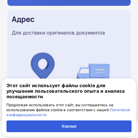
Адрес
Для доставки оригиналов документов
Этот сайт использует файлы cookie для
улучшения пользовательского опыта и анализа
посещаемости
Продолжая использовать этот сайт, вы соглашаетесь на
использование файлов cookie в соответствии с нашей
Политикой
Скачайте заявку на обучение
конфиденциальности
.
.doc, 32.52 Кб
Хорошо
Скачайте шаблон, заполните и отправьте по
Главная
Регион
Поиск
Контакты
Компания
электронной почте
info@1-academy.ru
.