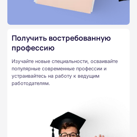
Министерства образования.
Подготовка ведется по всем
специальностям, утвержденным
Приказом Минпросвещения
Получить востребованную
России от 14.07.2023 N 534 в
профессию
соответствии с Федеральными
государственными
Изучайте новые специальности, осваивайте
образовательными стандартами
популярные современные профессии и
профессионального образования.
устраивайтесь на работу к ведущим
Удостоверения и дипломы о
работодателям.
прохождении обучения
принимаются работодателями по
всей России.