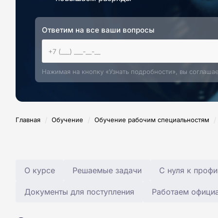
Ответим на все ваши вопросы
Нажимая на кнопку «Узнать подробности», вы соглаша
/
/
/
Главная
Обучение
Обучение рабочим специальностям
О курсе
Решаемые задачи
С нуля к профи
Документы для поступления
Работаем офици