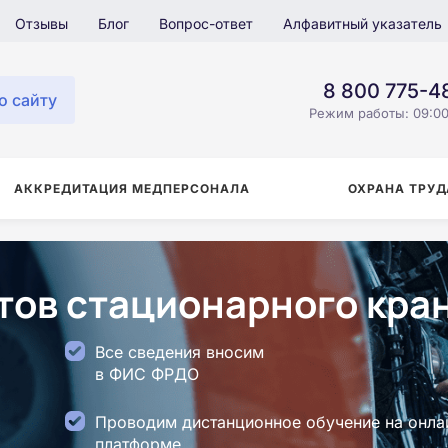
Отзывы
Блог
Вопрос-ответ
Алфавитный указатель
8 800 775-4
о сайту
Режим работы: 09:00
АККРЕДИТАЦИЯ МЕДПЕРСОНАЛА
ОХРАНА ТРУД
ов стационарного кран
Все сведения вносим
в ФИС ФРДО
Проводим дистанционное обучение на онла
платформе