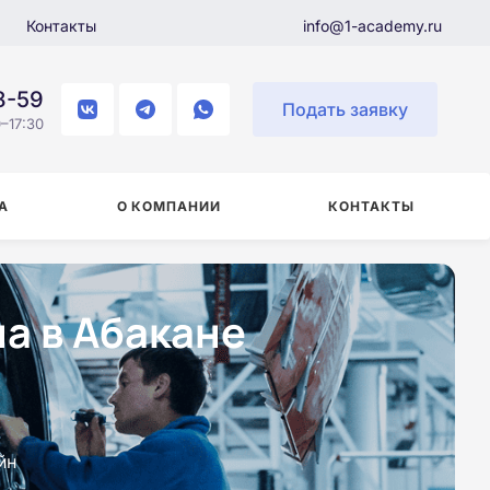
Контакты
info@1-academy.ru
8-59
Подать заявку
–17:30
А
О КОМПАНИИ
КОНТАКТЫ
а в Абакане
йн