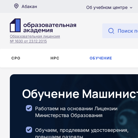
Абакан
Об учебном центре
Поиск п
Образовательная лицензия
№ 1630 от 23.12.2015
СРО
НРС
ОБУЧЕНИЕ
Обучение Машинист
Работаем на основании Лицензии
Министерства Образования
Обучаем, продлеваем удостоверения,
повышаем разряды