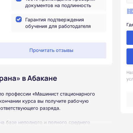
документов на подлинность
Гарантия подтверждения
Гд
обучения для работодателя
Прочитать отзывы
На
рана» в Абакане
ус
по профессии «Машинист стационарного
кончании курса вы получите рабочую
оответствующего разряда.
на базе неполного и полного среднего