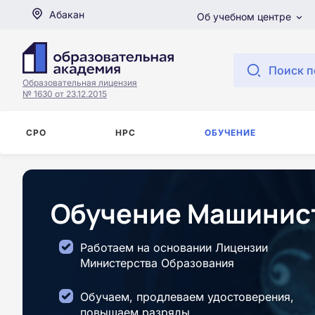
Абакан
Об учебном центре
Поиск п
Образовательная лицензия
№ 1630 от 23.12.2015
СРО
НРС
ОБУЧЕНИЕ
Обучение Машинист
Работаем на основании Лицензии
Министерства Образования
Обучаем, продлеваем удостоверения,
повышаем разряды