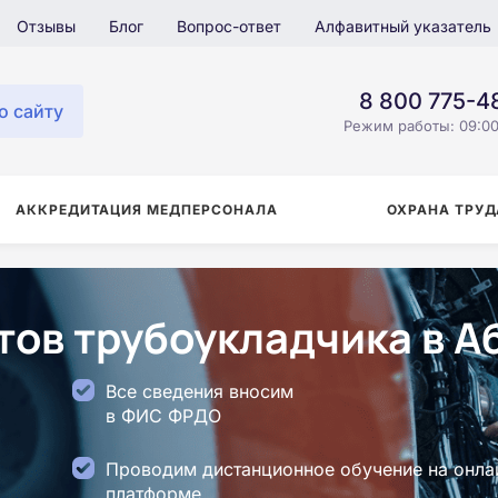
Отзывы
Блог
Вопрос-ответ
Алфавитный указатель
8 800 775-4
о сайту
Режим работы: 09:00
АККРЕДИТАЦИЯ МЕДПЕРСОНАЛА
ОХРАНА ТРУД
ов трубоукладчика в А
Все сведения вносим
в ФИС ФРДО
Проводим дистанционное обучение на онла
платформе