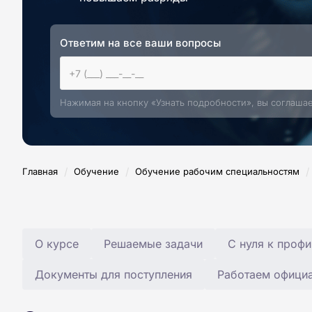
Ответим на все ваши вопросы
Нажимая на кнопку «Узнать подробности», вы соглаша
/
/
/
Главная
Обучение
Обучение рабочим специальностям
О курсе
Решаемые задачи
С нуля к профи
Документы для поступления
Работаем офици