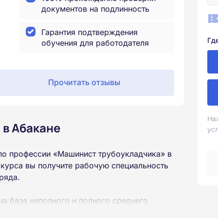
документов на подлинность
Гарантия подтверждения
Гд
обучения для работодателя
Прочитать отзывы
На
 в Абакане
ус
по профессии «Машинист трубоукладчика» в
 курса вы получите рабочую специальность
ряда.
на базе неполного и полного среднего