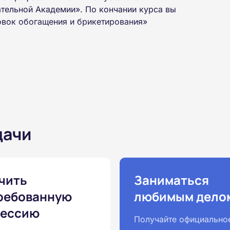
тельной Академии». По кончании курса вы
овок обогащения и брикетирования»
на базе неполного и полного среднего
 интернет-платформе Академии. Пройти курсы
дачи
ученной профессии высылаются в ваш адрес
ылается на электронную почту в день
чить
Заниматься
ребованную
любимым дело
законодательству, подтверждены
ессию
одготовка ведется по всем
Получайте официально
ом Минпросвещения России от