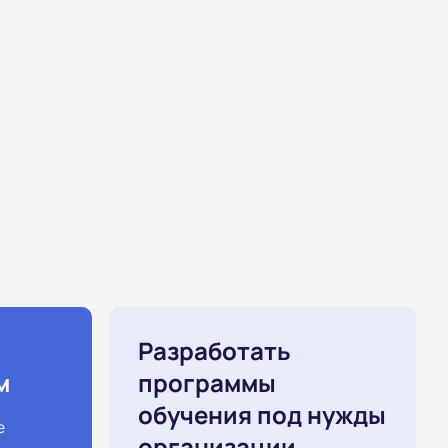
Разработать
м
программы
обучения под нужды
е
организации