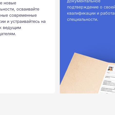
документальное
е новые
ральными государственными
подтверждение о свое
ьности, осваивайте
квалификации и работа
ионального образования.
рные современные
специальности.
и обучения принимаются
ии и устраивайтесь на
к ведущим
ателям.