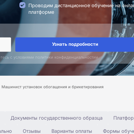
Проводим дистанционное обучение на онла
платформе
Узнать подробности
етесь с условиями политики конфиденциальностии
Машинист установок обогащения и брикетирования
Документы государственного образца
Платфор
ально
Отзывы
Варианты оплаты
Формы обуч